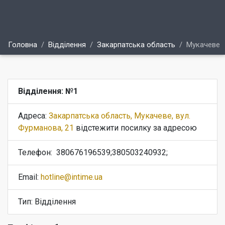
Головна
Відділення
Закарпатська область
Мукачеве
Відділення: №1
Адреса:
Закарпатська область, Мукачеве, вул.
Фурманова, 21
відстежити посилку за адресою
Телефон:
380676196539;380503240932;
Email:
hotline@intime.ua
Тип: Відділення