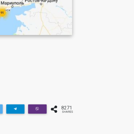
8271
SHARES