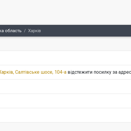
ка область
Харків
Харків, Салтівське шосе, 104-а
відстежити посилку за адре