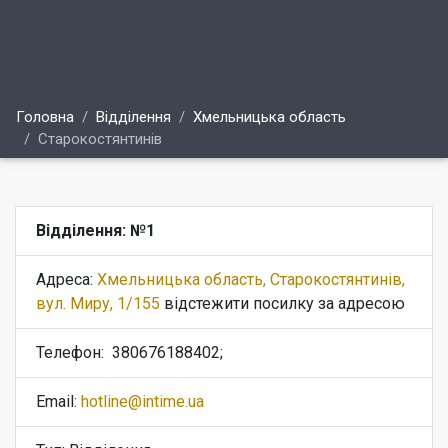
Головна
Відділення
Хмельницька область
Старокостянтинів
Відділення: №1
Адреса:
Хмельницька область, Старокостянтинів,
вул. Миру, 1/155
відстежити посилку за адресою
Телефон:
380676188402;
Email:
hotline@intime.ua