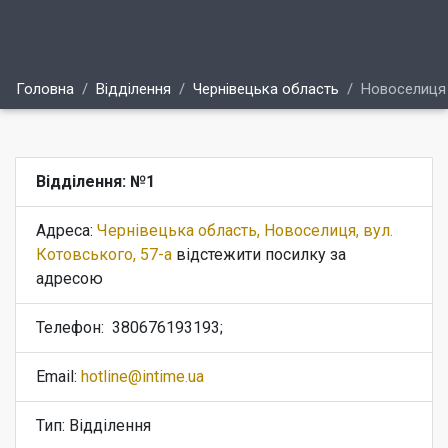
Головна
Відділення
Чернівецька область
Новоселиця
Відділення: №1
Адреса:
Чернівецька область, Новоселиця, вул.
Котовського, 57-а
відстежити посилку за
адресою
Телефон:
380676193193;
Email:
hotline@intime.ua
Тип: Відділення