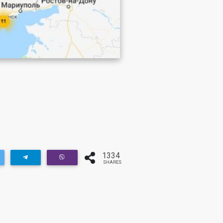
1334
SHARES