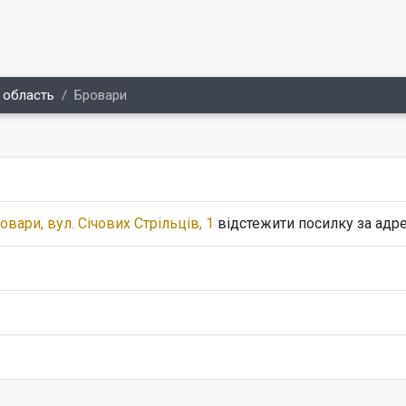
 область
Бровари
овари, вул. Січових Стрільців, 1
відстежити посилку за адр