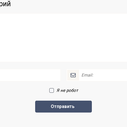
рий
Я не робот