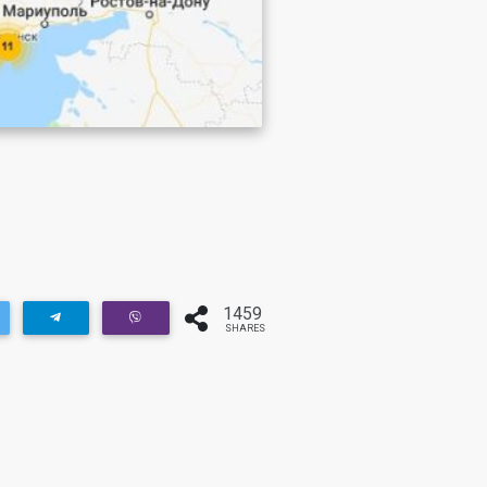
1459
SHARES