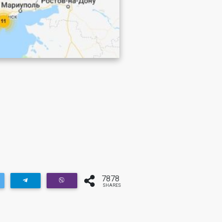
7878
SHARES