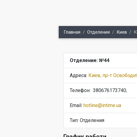
Главная
Отделения
Киев
К
Отделение: №44
Адреса:
Киев, пр-т Освободит
Телефон:
380676173740;
Email:
hotline@intime.ua
Тип: Отделения
График работи