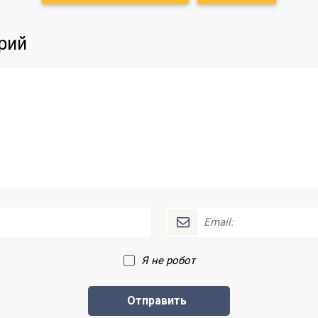
рий
Я не робот