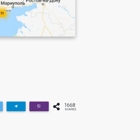
1668
SHARES