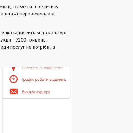
ці, і саме на її величину
і вантажоперевезень від
осилка відноситься до категорії
укції - 7200 гривень.
ди послуг не потрібні, а