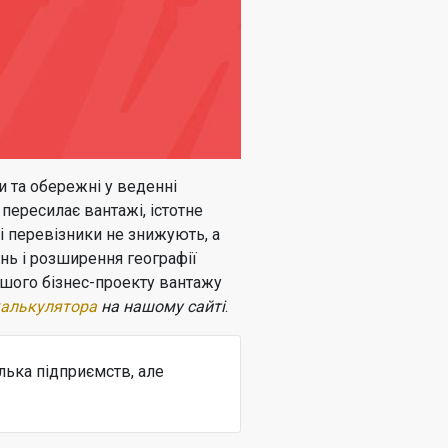
и та обережні у веденні
 пересилає вантажі, істотне
ві перевізники не знижують, а
нь і розширення географії
вашого бізнес-проекту вантажу
калькулятора
на нашому сайті
.
лька підприємств, але