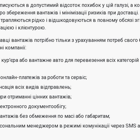
исуються в допустимий відсоток похибок у цій галузі, а ко
ро збереження вантажів і мінімізації ризиків при доставці
 трапляються рідко і відшкодовуються в повному обсязі згі
ацією і клієнтурою.
авці вантажів потрібно тільки з урахуванням потреб свого б
і компанії:
кур'єра або вантажне авто для перевезення всіх категорі
онлайн-платежів за роботи та сервіс;
сація всіх видів відправлень;
ри отриманні цінних вантажів;
лектронного документообігу;
нтажів без обмеження по масі або габаритам;
рсональним менеджером в режимі комунікації через SMS 