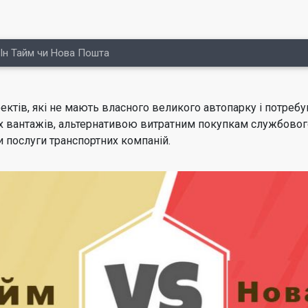
н Тайм чи Нова Пошта
оектів, які не мають власного великого автопарку і потребу
их вантажів, альтернативою витратним покупкам службовог
и послуги транспортних компаній.