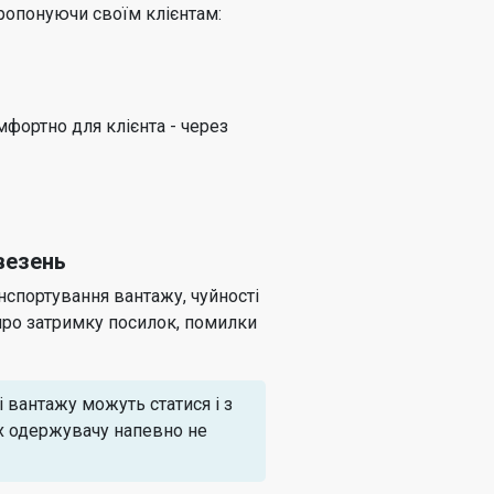
ропонуючи своїм клієнтам:
мфортно для клієнта - через
везень
нспортування вантажу, чуйності
и про затримку посилок, помилки
 вантажу можуть статися і з
их одержувачу напевно не