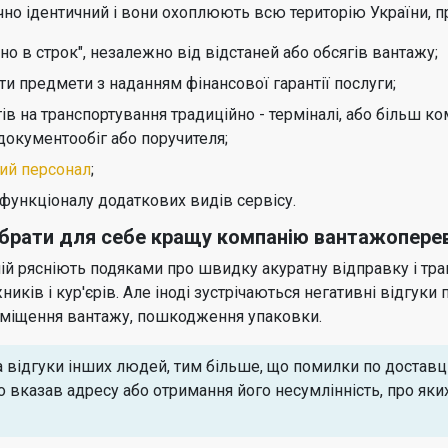
чно ідентичний і вони охоплюють всю територію України, п
о в строк", незалежно від відстаней або обсягів вантажу;
ти предмети з наданням фінансової гарантії послуги;
 на транспортування традиційно - терміналі, або більш ко
документообіг або поручителя;
ний персонал
;
функціоналу додаткових видів сервісу.
дібрати для себе кращу компанію вантажопере
ій рясніють подяками про швидку акуратну відправку і тра
жників і кур'єрів. Але іноді зустрічаються негативні відгук
реміщення вантажу, пошкодження упаковки.
а відгуки інших людей, тим більше, що помилки по доставці
о вказав адресу або отримання його несумлінність, про як