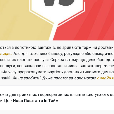
яються з логістикою вантажів, не зривають терміни доставк
оварів
. Але для власника бізнесу, регулярно або епізодично
спект як вартість послуги. Справа в тому, що деякі брендо
ї послуги, незважаючи на зростання числа вантажоперевезе
ас від часу прораховувати вартість доставки типового для 
паній.
Як це зробити? Дуже просто: за допомогою
онлайн 
ажів для приватних і корпоративних клієнтів виступають кі
м. Це -
Нова Пошта та Ін Тайм
.