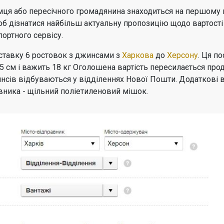
ця або пересічного громадянина знаходиться на першому міс
щоб дізнатися найбільш актуальну пропозицію щодо вартост
портного сервісу.
ставку 6 ростовок з джинсами з
Харкова
до
Херсону
. Ця п
55 см і важить 18 кг Оголошена вартість пересилається прод
сів відбуваються у відділеннях Нової Пошти. Додаткові ви
вника - щільний поліетиленовий мішок.