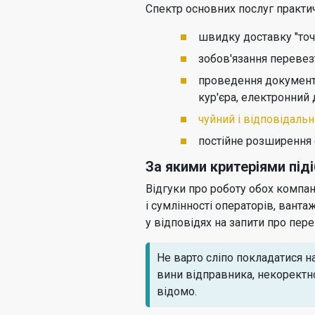
Спектр основних послуг практи
швидку доставку "точн
зобов'язання перевез
проведення документів
кур'єра, електронний 
чуйний і відповідаль
постійне розширення 
За якими критеріями пі
Відгуки про роботу обох компан
і сумлінності операторів, ванта
у відповідях на запити про пе
Не варто сліпо покладатися н
вини відправника, некоректн
відомо.